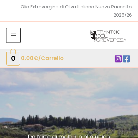
Va
Olio Extravergine di Oliva Italiano Nuovo Raccolto
a
2025/26
contenut
0
0,00
€
Carrello/
Dall’arte di molti, un olio unico