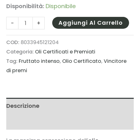
Disponibilità:
Disponibile
Selezione
Aggiungi Al Carrello
-
+
O!
Extravergine
COD:
8033945121204
Categoria:
Oli Certificati e Premiati
Blend
Tag:
Fruttato intenso
,
Olio Certificato
,
Vincitore
500ml.
di premi
Nuovo
Raccolto
2025
quantità
Descrizione
Informazioni aggiuntive