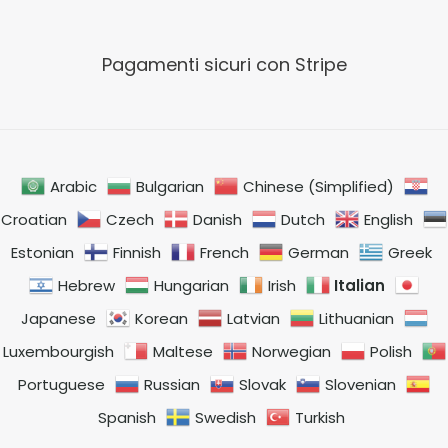
Pagamenti sicuri con Stripe
Arabic
Bulgarian
Chinese (Simplified)
Croatian
Czech
Danish
Dutch
English
Estonian
Finnish
French
German
Greek
Italian
Hebrew
Hungarian
Irish
Japanese
Korean
Latvian
Lithuanian
Luxembourgish
Maltese
Norwegian
Polish
Portuguese
Russian
Slovak
Slovenian
Spanish
Swedish
Turkish