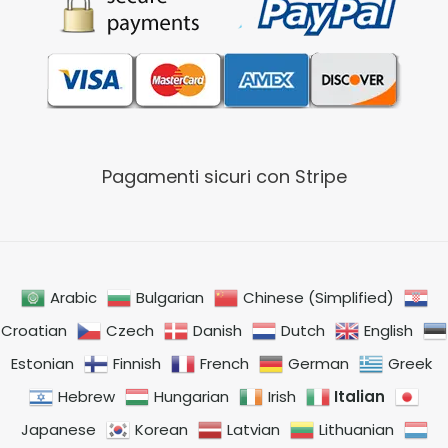
Pagamenti sicuri con Stripe
Arabic
Bulgarian
Chinese (Simplified)
Croatian
Czech
Danish
Dutch
English
Estonian
Finnish
French
German
Greek
Italian
Hebrew
Hungarian
Irish
Japanese
Korean
Latvian
Lithuanian