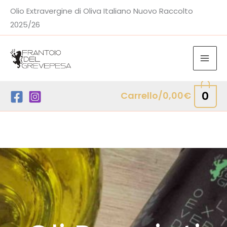
Vai
Olio Extravergine di Oliva Italiano Nuovo Raccolto
al
2025/26
contenuto
0
Carrello/
0,00
€