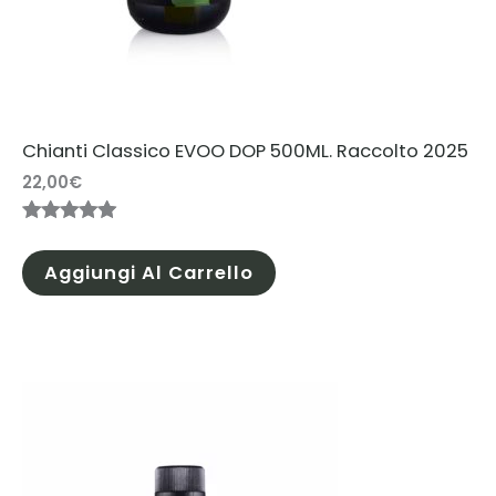
Chianti Classico EVOO DOP 500ML. Raccolto 2025
22,00
€
Valutato
2
5.00
su 5
Aggiungi Al Carrello
su base
di
recensioni