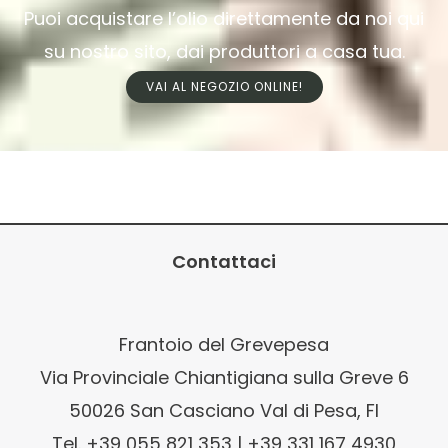
Puoi acquistare l’olio direttamente da noi qui
su nostro sito, dai produttori a casa tua.
VAI AL NEGOZIO ONLINE!
Contattaci
Frantoio del Grevepesa
Via Provinciale Chiantigiana sulla Greve 6
50026 San Casciano Val di Pesa, FI
Tel. +39 055 821 353 | +39 331 167 4930