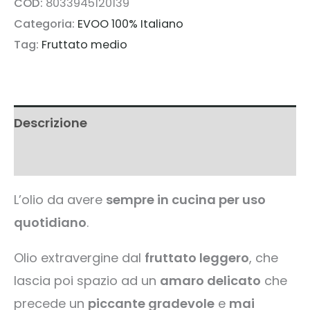
d'Oliva
COD:
8033945120139
Categoria:
EVOO 100% Italiano
100%
Tag:
Fruttato medio
Italiano
Lattina
3L.
Nuovo
Descrizione
raccolto
Informazioni aggiuntive
2025
quantità
L’olio da avere
sempre in cucina per uso
quotidiano
.
Olio extravergine dal
fruttato leggero
, che
lascia poi spazio ad un
amaro delicato
che
precede un
piccante gradevole
e
mai