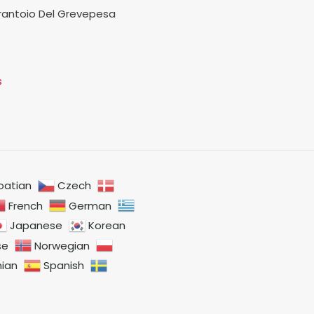
rantoio Del Grevepesa
s
oatian
Czech
French
German
Japanese
Korean
se
Norwegian
nian
Spanish