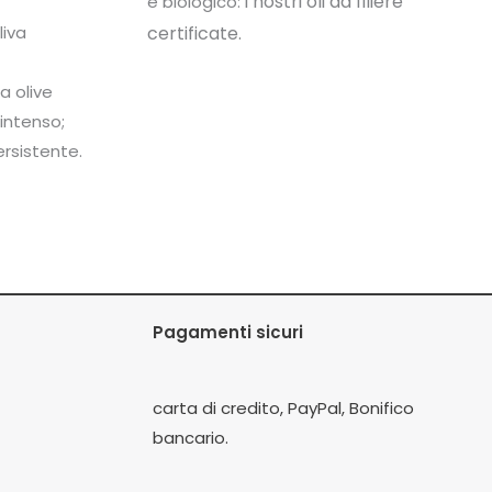
i nostri oli da filiere
e biologico:
certificate.
liva
a olive
 intenso;
rsistente.
Pagamenti sicuri
carta di credito, PayPal, Bonifico
bancario.