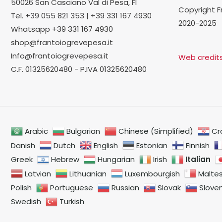
50026 San Casciano Val di Pesa, FI
Copyright F
Tel. +39 055 821 353 | +39 331 167 4930
2020-2025
Whatsapp +39 331 167 4930
shop@frantoiogrevepesa.it
Info@frantoiogrevepesa.it
Web credit
C.F. 01325620480 - P.IVA 01325620480
Arabic
Bulgarian
Chinese (Simplified)
Cr
Danish
Dutch
English
Estonian
Finnish
Italian
Greek
Hebrew
Hungarian
Irish
Latvian
Lithuanian
Luxembourgish
Malte
Polish
Portuguese
Russian
Slovak
Slove
Swedish
Turkish