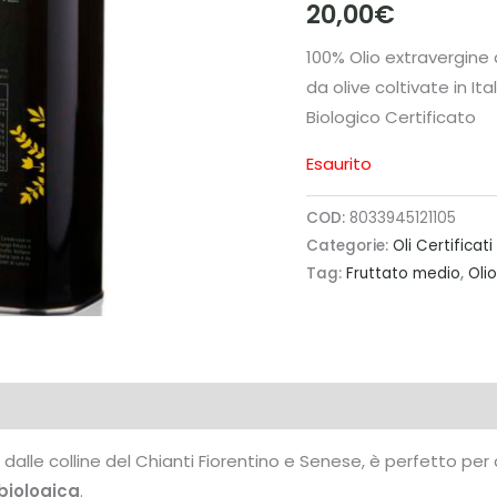
20,00
€
100% Olio extravergine 
da olive coltivate in I
Biologico Certificato
Esaurito
COD:
8033945121105
Categorie:
Oli Certificat
Tag:
Fruttato medio
,
Olio
ne dalle colline del Chianti Fiorentino e Senese, è perfetto pe
biologica
.