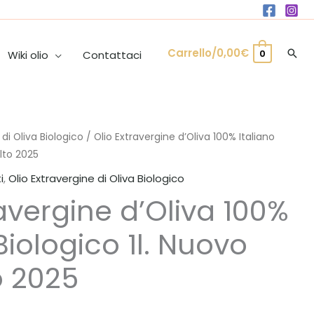
Carrello/
0,00
€
Cer
0
Wiki olio
Contattaci
 di Oliva Biologico
/ Olio Extravergine d’Oliva 100% Italiano
lto 2025
i
,
Olio Extravergine di Oliva Biologico
ravergine d’Oliva 100%
Biologico 1l. Nuovo
o 2025