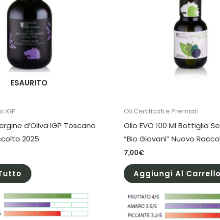
ESAURITO
o IGP
Oli Certificati e Premiati
vergine d’Oliva IGP Toscano
Olio EVO 100 Ml Bottiglia S
ccolto 2025
“Bio Giovani” Nuovo Racco
7,00
€
Tutto
Aggiungi Al Carrell