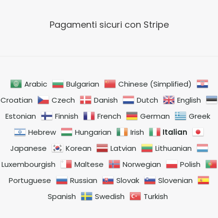
Pagamenti sicuri con Stripe
Arabic
Bulgarian
Chinese (Simplified)
Croatian
Czech
Danish
Dutch
English
Estonian
Finnish
French
German
Greek
Italian
Hebrew
Hungarian
Irish
Japanese
Korean
Latvian
Lithuanian
Luxembourgish
Maltese
Norwegian
Polish
Portuguese
Russian
Slovak
Slovenian
Spanish
Swedish
Turkish