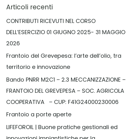
Articoli recenti
c
CONTRIBUTI RICEVUTI NEL CORSO
a
DELL’ESERCIZIO 01 GIUGNO 2025- 31 MAGGIO
:
2026
Frantoio del Grevepesa: l’arte dell’olio, tra
territorio e innovazione
Bando PNRR M2C1 – 2.3 MECCANIZZAZIONE –
FRANTOIO DEL GREVEPESA – SOC. AGRICOLA
COOPERATIVA – CUP: F41G24000230006
Frantoio a porte aperte
LIFEFOROIL | Buone pratiche gestionali ed
innovazioni impiantistiche per la