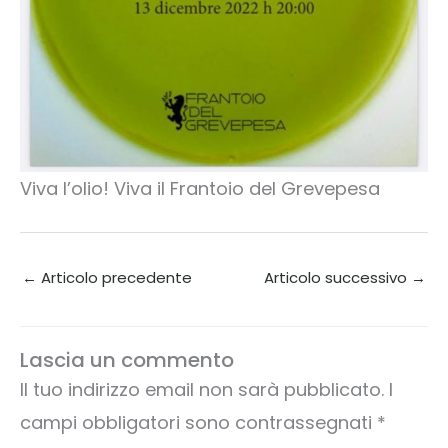
Viva l’olio! Viva il Frantoio del Grevepesa
←
Articolo precedente
Articolo successivo
→
Lascia un commento
Il tuo indirizzo email non sarà pubblicato.
I
campi obbligatori sono contrassegnati
*