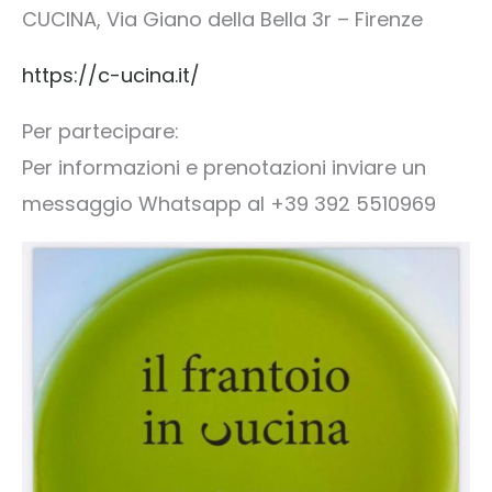
CUCINA, Via Giano della Bella 3r – Firenze
https://c-ucina.it/
Per partecipare:
Per informazioni e prenotazioni inviare un
messaggio Whatsapp al +39 392 5510969