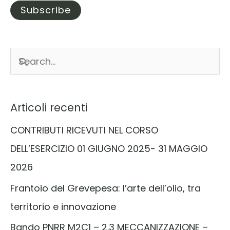
C
e
r
Articoli recenti
c
CONTRIBUTI RICEVUTI NEL CORSO
a
DELL’ESERCIZIO 01 GIUGNO 2025- 31 MAGGIO
:
2026
Frantoio del Grevepesa: l’arte dell’olio, tra
territorio e innovazione
Bando PNRR M2C1 – 2.3 MECCANIZZAZIONE –