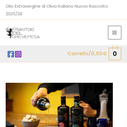
Vai
Olio Extravergine di Oliva Italiano Nuovo Raccolto
al
2025/26
contenuto
0
Carrello/
0,00
€